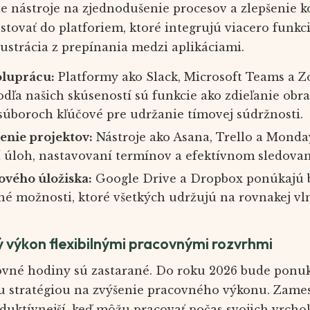
ie nástroje na zjednodušenie procesov a zlepšenie 
ovať do platforiem, ktoré integrujú viacero funkcií
ustrácia z prepínania medzi aplikáciami.
oluprácu:
Platformy ako Slack, Microsoft Teams a 
dľa našich skúseností sú funkcie ako zdieľanie obr
súboroch kľúčové pre udržanie tímovej súdržnosti.
denie projektov:
Nástroje ako Asana, Trello a Mond
í úloh, nastavovaní termínov a efektívnom sledova
ového úložiska:
Google Drive a Dropbox ponúkajú 
né možnosti, ktoré všetkých udržujú na rovnakej vl
 výkon flexibilnými pracovnými rozvrhmi
ovné hodiny sú zastarané. Do roku 2026 bude ponuk
u stratégiou na zvýšenie pracovného výkonu. Zame
duktívnejší, keď môžu pracovať počas svojich vrcho