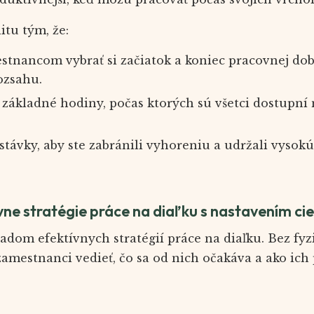
itu tým, že:
tnancom vybrať si začiatok a koniec pracovnej dob
ozsahu.
základné hodiny, počas ktorých sú všetci dostupní 
stávky, aby ste zabránili vyhoreniu a udržali vysok
vne stratégie práce na diaľku s nastavením ci
ladom efektívnych stratégií práce na diaľku. Bez fyz
mestnanci vedieť, čo sa od nich očakáva a ako ich 