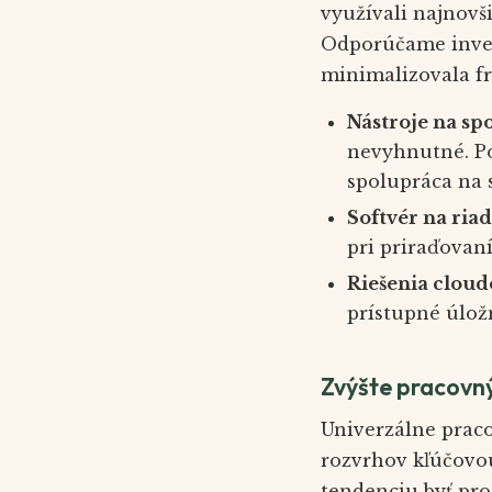
využívali najnovš
Odporúčame invest
minimalizovala fr
Nástroje na sp
nevyhnutné. Po
spolupráca na 
Softvér na ria
pri priraďovan
Riešenia cloud
prístupné úlož
Zvýšte pracovný
Univerzálne prac
rozvrhov kľúčovo
tendenciu byť pro