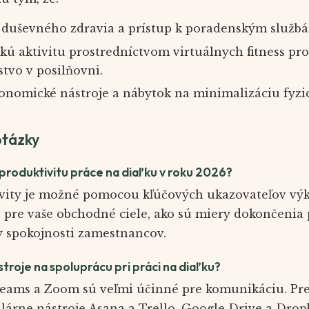
duševného zdravia a prístup k poradenským služb
ckú aktivitu prostredníctvom virtuálnych fitness p
stvo v posilňovni.
onomické nástroje a nábytok na minimalizáciu fyzi
otázky
oduktivitu práce na diaľku v roku 2026?
vity je možné pomocou kľúčových ukazovateľov výko
é pre vaše obchodné ciele, ako sú miery dokončenia 
y spokojnosti zamestnancov.
stroje na spoluprácu pri práci na diaľku?
Teams a Zoom sú veľmi účinné pre komunikáciu. Pre
lárne nástroje Asana a Trello. Google Drive a Dro