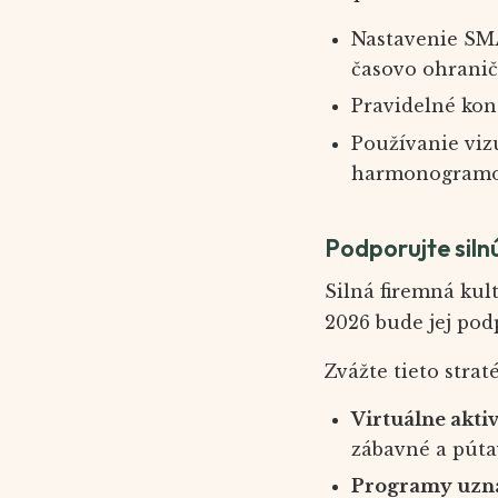
Nastavenie SMA
časovo ohranič
Pravidelné kon
Používanie viz
harmonogramov 
Podporujte siln
Silná firemná kul
2026 bude jej po
Zvážte tieto straté
Virtuálne akti
zábavné a pútav
Programy uzna