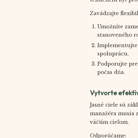
Zavádzajte flexibil
Umožníte zames
stanoveného r
Implementujte 
spoluprácu.
Podporujte pre
počas dňa.
Vytvorte efektí
Jasné ciele sú zák
manažéra musia za
väčším cieľom.
Odporúčame: