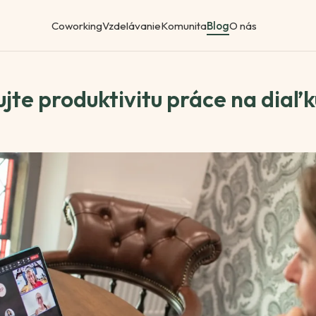
Coworking
Vzdelávanie
Komunita
Blog
O nás
jte produktivitu práce na diaľk