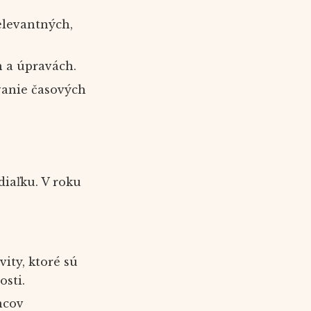
elevantných,
h a úpravách.
vanie časových
diaľku. V roku
ity, ktoré sú
osti.
ncov