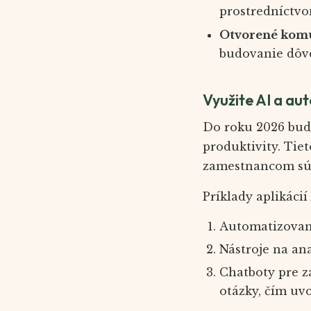
prostredníctvo
Otvorené komu
budovanie dôve
Využite AI a au
Do roku 2026 bud
produktivity. Tie
zamestnancom súst
Príklady aplikácií
Automatizovaní
Nástroje na an
Chatboty pre zá
otázky, čím uvo