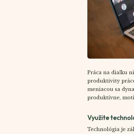
Práca na diaľku n
produktivity prác
meniacou sa dynam
produktívne, moti
Využite technol
Technológia je zá