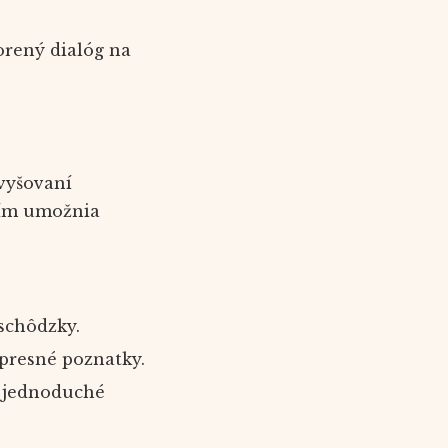
orený dialóg na
vyšovaní
čím umožnia
schôdzky.
 presné poznatky.
a jednoduché