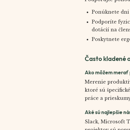
Ponúknete dni 
Podporíte fyzi
dotácií na člen
Poskytnete erg
Často kladené 
Ako môžem merať pr
Merenie produkti
ktoré sú špecifick
práce a prieskum
Aké sú najlepšie ná
Slack, Microsoft 
projektov sú popu