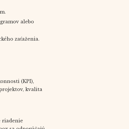
ám.
rogramov alebo
ckého zaťaženia.
nnosti (KPI),
projektov, kvalita
 riadenie
pbox sa odporúčajú