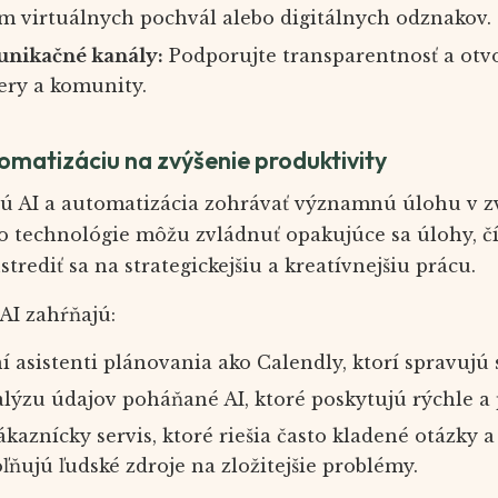
m virtuálnych pochvál alebo digitálnych odznakov.
nikačné kanály:
Podporujte transparentnosť a otv
ry a komunity.
tomatizáciu na zvýšenie produktivity
ú AI a automatizácia zohrávať významnú úlohu v z
to technológie môžu zvládnuť opakujúce sa úlohy, 
rediť sa na strategickejšiu a kreatívnejšiu prácu.
 AI zahŕňajú:
 asistenti plánovania ako Calendly, ktorí spravujú 
alýzu údajov poháňané AI, ktoré poskytujú rýchle a
kaznícky servis, ktoré riešia často kladené otázky 
ľňujú ľudské zdroje na zložitejšie problémy.