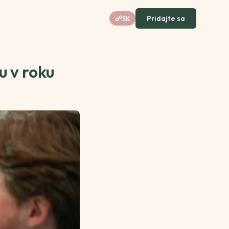
Pridajte sa
☍
SK
u v roku