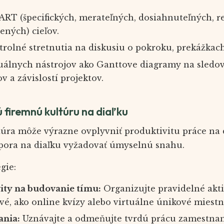
RT (špecifických, merateľných, dosiahnuteľných, r
ených) cieľov.
trolné stretnutia na diskusiu o pokroku, prekážkac
uálnych nástrojov ako Ganttove diagramy na sledo
a závislostí projektov.
ú firemnú kultúru na diaľku
túra môže výrazne ovplyvniť produktivitu práce na 
dpora na diaľku vyžadovať úmyselnú snahu.
gie:
vity na budovanie tímu:
Organizujte pravidelné aktiv
é, ako online kvízy alebo virtuálne únikové miestn
nia:
Uznávajte a odmeňujte tvrdú prácu zamestna