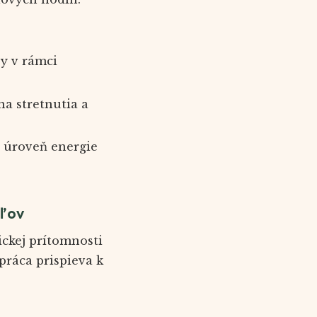
y v rámci
na stretnutia a
ú úroveň energie
eľov
ickej prítomnosti
práca prispieva k