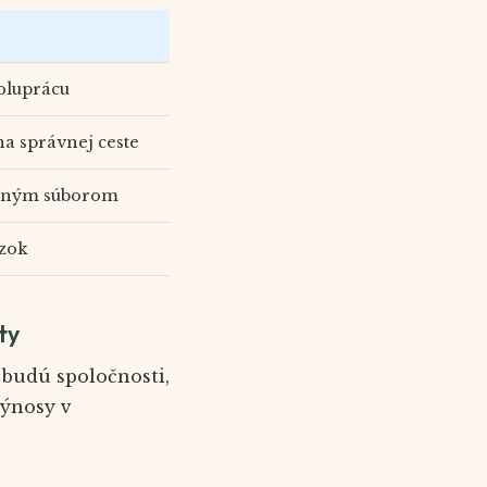
oluprácu
a správnej ceste
eľaným súborom
zok
ty
 budú spoločnosti,
výnosy v