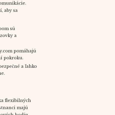
komunikácie.
, aby sa
Zoom sú
azovky a
ay.com pomáhajú
ní pokroku.
bezpečné a ľahko
ne.
a flexibilných
stnanci majú
lových hodín.