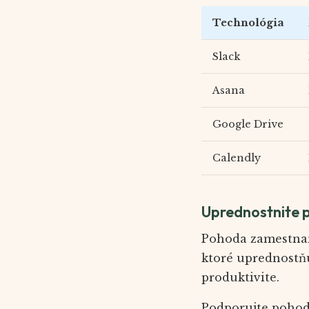
Technológia
Slack
Asana
Google Drive
Calendly
Uprednostnite 
Pohoda zamestnanc
ktoré uprednostňu
produktivite.
Podporujte pohod