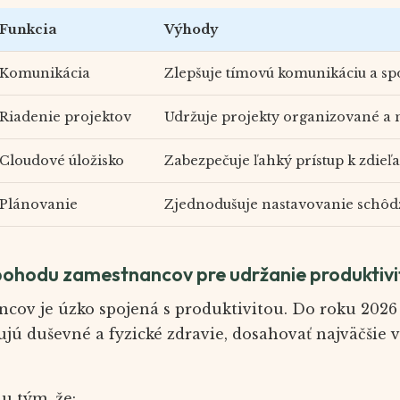
Funkcia
Výhody
Komunikácia
Zlepšuje tímovú komunikáciu a sp
Riadenie projektov
Udržuje projekty organizované a n
Cloudové úložisko
Zabezpečuje ľahký prístup k zdi
Plánovanie
Zjednodušuje nastavovanie schôd
pohodu zamestnancov pre udržanie produktivi
ov je úzko spojená s produktivitou. Do roku 2026
jú duševné a fyzické zdravie, dosahovať najväčšie 
u tým, že: