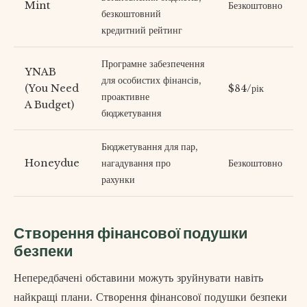
Mint
Безкоштовно
безкоштовний
кредитний рейтинг
Програмне забезпечення
YNAB
для особистих фінансів,
(You Need
$84/рік
проактивне
A Budget)
бюджетування
Бюджетування для пар,
Honeydue
нагадування про
Безкоштовно
рахунки
Створення фінансової подушки
безпеки
Непередбачені обставини можуть зруйнувати навіть
найкращі плани. Створення фінансової подушки безпеки