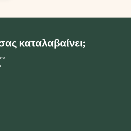
 σας καταλαβαίνει;
τον
α