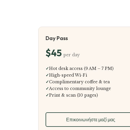
Day Pass
$45
per day
✓
Hot desk access (9 AM – 7 PM)
✓
High-speed Wi-Fi
✓
Complimentary coffee & tea
✓
Access to community lounge
✓
Print & scan (10 pages)
Επικοινωνήστε μαζί μας