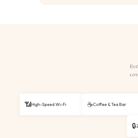
Ευέ
εστ
📶
☕
High-Speed Wi-Fi
Coffee & Tea Bar
🔒