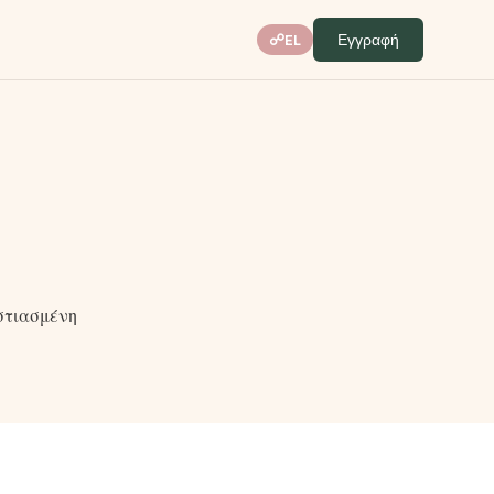
Εγγραφή
☍
EL
στιασμένη