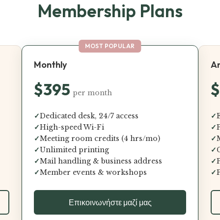
Membership Plans
Monthly
A
$395
$
per month
✓
Dedicated desk, 24/7 access
✓
✓
High-speed Wi-Fi
✓
✓
Meeting room credits (4 hrs/mo)
✓
✓
Unlimited printing
✓
✓
Mail handling & business address
✓
✓
Member events & workshops
✓
Επικοινωνήστε μαζί μας