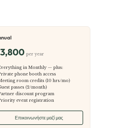
nnual
3,800
per year
Everything in Monthly — plus:
Private phone booth access
Meeting room credits (10 hrs/mo)
Guest passes (2/month)
Partner discount program
Priority event registration
Επικοινωνήστε μαζί μας