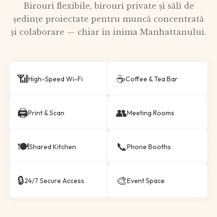
Birouri flexibile, birouri private și săli de
ședințe proiectate pentru muncă concentrată
și colaborare — chiar în inima Manhattanului.
📶
☕
High-Speed Wi-Fi
Coffee & Tea Bar
🖨
👥
Print & Scan
Meeting Rooms
🍽
📞
Shared Kitchen
Phone Booths
🔒
🎨
24/7 Secure Access
Event Space