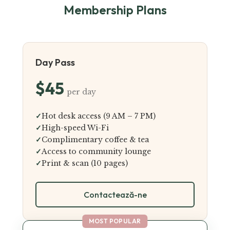
Membership Plans
Day Pass
$45
per day
✓
Hot desk access (9 AM – 7 PM)
✓
High-speed Wi-Fi
✓
Complimentary coffee & tea
✓
Access to community lounge
✓
Print & scan (10 pages)
Contactează-ne