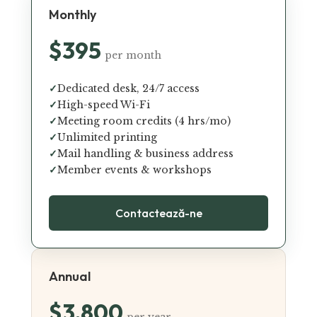
Monthly
$395
per month
✓
Dedicated desk, 24/7 access
✓
High-speed Wi-Fi
✓
Meeting room credits (4 hrs/mo)
✓
Unlimited printing
✓
Mail handling & business address
✓
Member events & workshops
Contactează-ne
Annual
$3,800