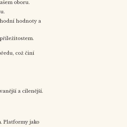
vašem oboru.
u.
chodní hodnoty a
příležitostem.
ředu, což činí
nější a cílenější.
. Platformy jako