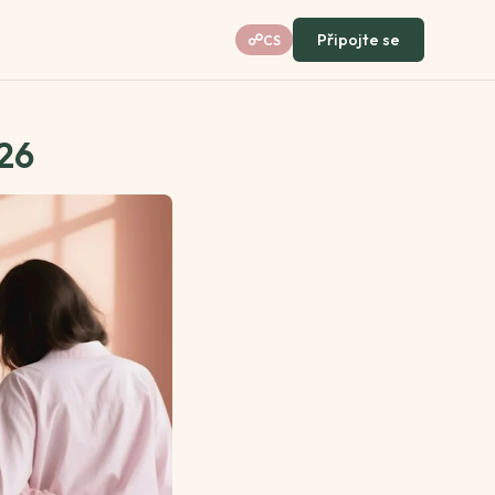
Připojte se
☍
CS
026