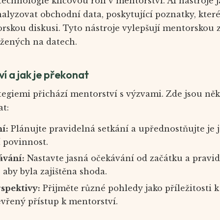
technologie klíčovou roli v mentorství. AI nástroje 
lyzovat obchodní data, poskytující poznatky, kte
skou diskusi. Tyto nástroje vylepšují mentorskou 
ožených na datech.
í a jak je překonat
ategiemi přichází mentorství s výzvami. Zde jsou něk
at:
í:
Plánujte pravidelná setkání a upřednostňujte je j
 povinnost.
ávání:
Nastavte jasná očekávání od začátku a pravid
aby byla zajištěna shoda.
spektivy:
Přijměte různé pohledy jako příležitosti k
evřený přístup k mentorství.