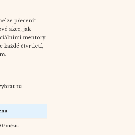
nelze přecenit
vé akce, jak
enciálními mentory
 každé čtvrtletí,
ům.
ybrat tu
ena
50/měsíc