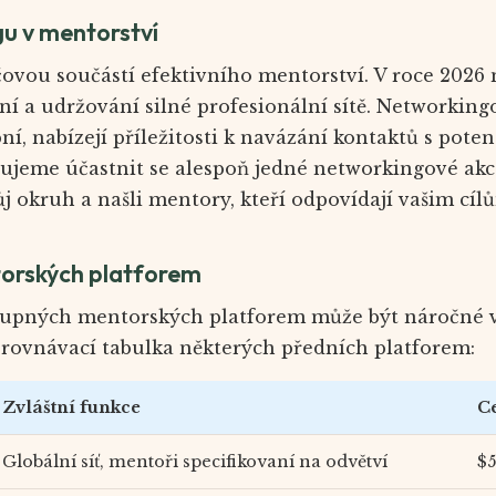
u v mentorství
čovou součástí efektivního mentorství. V roce 2026 
ní a udržování silné profesionální sítě. Networkingo
bní, nabízejí příležitosti k navázání kontaktů s pot
ujeme účastnit se alespoň jedné networkingové akce
vůj okruh a našli mentory, kteří odpovídají vašim cíl
orských platforem
upných mentorských platforem může být náročné v
srovnávací tabulka některých předních platforem:
Zvláštní funkce
C
Globální síť, mentoři specifikovaní na odvětví
$