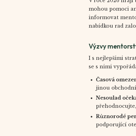
V roce 2026 hrají 
mohou pomoci ana
informovat mentor
nabídkou rad zal
Výzvy mentorstv
I s nejlepšími str
se s nimi vypořád
Časová omezen
jinou obchodní
Nesoulad oček
přehodnocujte, 
Různorodé per
podporující ot