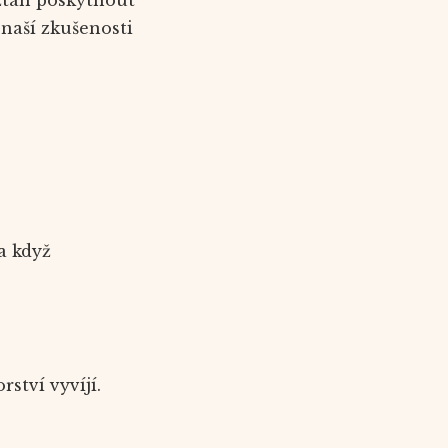
naší zkušenosti
a když
ství vyvíjí.