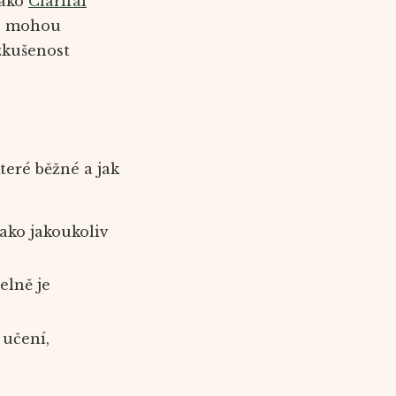
jako
Clarifai
ré mohou
zkušenost
teré běžné a jak
ako jakoukoliv
elně je
 učení,