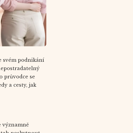
 ve svém podnikání
nepostradatelný
to průvodce se
dy a cesty, jak
ůže významně
ztah poskytnout