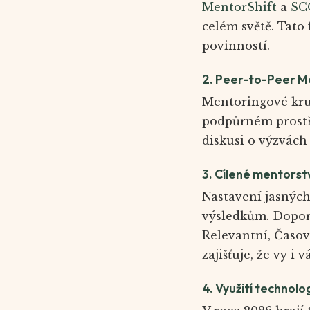
MentorShift
a
SC
celém světě. Tato 
povinností.
2. Peer-to-Peer M
Mentoringové kruh
podpůrném prostře
diskusi o výzvách
3. Cílené mentorst
Nastavení jasných
výsledkům. Dopor
Relevantní, Časov
zajišťuje, že vy i
4. Využití technolog