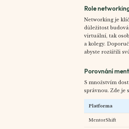
Role networking
Networking je klí
důležitost budová
virtuální, tak oso
a kolegy. Doporuč
abyste rozšířili s
Porovnání ment
S množstvím dost
správnou. Zde je 
Platforma
MentorShift