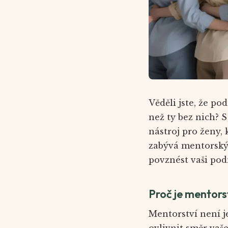
Věděli jste, že po
než ty bez nich? 
nástroj pro ženy,
zabývá mentorskými
povznést vaši pod
Proč je mentors
Mentorství není j
ovlivnit směr vaš