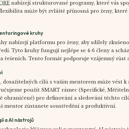
ORE
nabízejí strukturované programy, které vás spo
flexibilita může být zvláště přínosná pro ženy, které
entoringové kruhy
y nabízejí platformu pro ženy, aby sdílely zkušeno
dí. Tyto kruhy fungují nejlépe se 4-6 členy a scház
 a řešeních. Tento formát podporuje vzájemný růst 
ví
, dosažitelných cílů s vaším mentorem může vést k 
učujeme použít SMART rámec (Specifické, Měřitelné
ě ohraničené) pro definování a sledování těchto cíl
 váš mentor zůstanete soustředění a produktivní.
ií a AI nástrojů