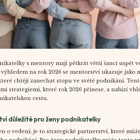
dnikatelky s mentory mají pětkrát větší šanci uspět
S výhledem na rok 2026 se mentorství ukazuje jako 
 které chtějí zanechat stopu ve světě podnikání. Ten
 strategiemi, které rok 2026 přinese, a nabízí vhle
nikatelskou cestu.
tví důležité pro ženy podnikatelky
en o vedení; je to strategické partnerství, které m
eho podnikání. Pro ženy podnikatelky může tento v