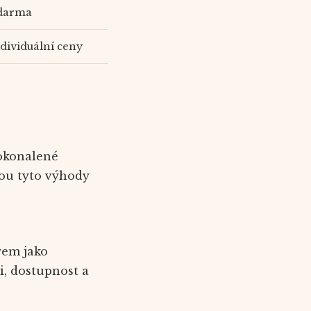
darma
dividuální ceny
dokonalené
sou tyto výhody
rem jako
i, dostupnost a