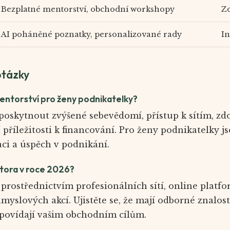
Bezplatné mentorství, obchodní workshopy
Z
AI poháněné poznatky, personalizované rady
In
otázky
entorství pro ženy podnikatelky?
oskytnout zvýšené sebevědomí, přístup k sítím, z
 příležitosti k financování. Pro ženy podnikatelky j
aci a úspěch v podnikání.
tora v roce 2026?
prostřednictvím profesionálních sítí, online platfo
myslových akcí. Ujistěte se, že mají odborné znalost
dpovídají vašim obchodním cílům.